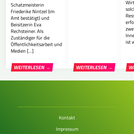
Wir
Schatzmeisterin
sol
Friederike Nintzel (im
Res
Amt bestätigt) und
erfo
Beisitzerin Eva
zwe
Rechsteiner. Als
Inne
Zuständiger für die
ist 
Öffentlichkeitsarbeit und
Medien […]
WEITERLESEN →
WEITERLESEN →
W
Kontakt
Impressum