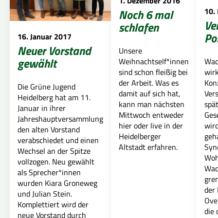
1. Dezember 2016
10.
Noch 6 mal
Ve
schlafen
Po
16. Januar 2017
Neuer Vorstand
Unsere
gewählt
Weihnachtself*innen
Wac
sind schon fleißig bei
wir
der Arbeit. Was es
Kon
Die Grüne Jugend
damit auf sich hat,
Ver
Heidelberg hat am 11.
kann man nächsten
spät
Januar in ihrer
Mittwoch entweder
Ges
Jahreshauptversammlung
hier oder live in der
wir
den alten Vorstand
Heidelberger
geh
verabschiedet und einen
Altstadt erfahren.
Syn
Wechsel an der Spitze
Woh
vollzogen. Neu gewählt
Wac
als Sprecher*innen
gre
wurden Kiara Groneweg
der
und Julian Stein.
Ove
Komplettiert wird der
die 
neue Vorstand durch