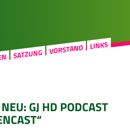
LINKS
VORSTAND
SATZUNG
EN
 NEU: GJ HD PODCAST
ENCAST“