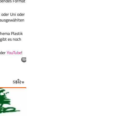
ebendes Format
 oder Uni oder
t ausgewählten
Thema Plastik
gibt es noch
der
YouTube
!