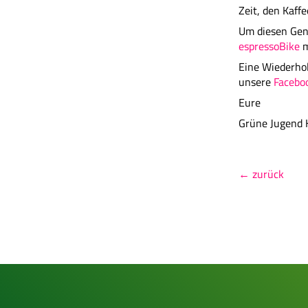
Zeit, den Kaff
Um diesen Genu
espressoBike
m
Eine Wiederhol
unsere
Facebo
Eure
Grüne Jugend 
← zurück