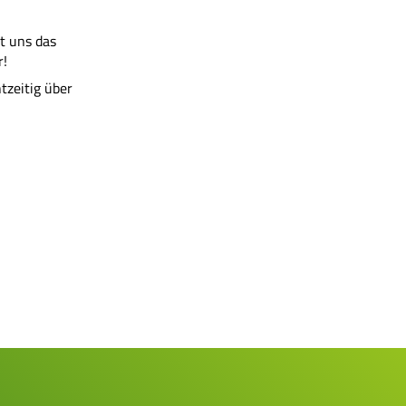
t uns das
r!
tzeitig über