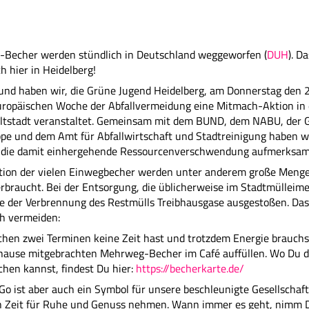
-Becher werden stündlich in Deutschland weggeworfen (
DUH
). D
h hier in Heidelberg!
und haben wir, die Grüne Jugend Heidelberg, am Donnerstag den 
ropäischen Woche der Abfallvermeidung eine Mitmach-Aktion in 
Altstadt veranstaltet. Gemeinsam mit dem BUND, dem NABU, der 
e und dem Amt für Abfallwirtschaft und Stadtreinigung haben wi
 die damit einhergehende Ressourcenverschwendung aufmerksam
ktion der vielen Einwegbecher werden unter anderem große Meng
rbraucht. Bei der Entsorgung, die üblicherweise im Stadtmülleimer
ge der Verbrennung des Restmülls Treibhausgase ausgestoßen. Da
ch vermeiden:
en zwei Terminen keine Zeit hast und trotzdem Energie brauchst
hause mitgebrachten Mehrweg-Becher im Café auffüllen. Wo Du di
hen kannst, findest Du hier:
https://becherkarte.de/
Go ist aber auch ein Symbol für unsere beschleunigte Gesellschaft,
 Zeit für Ruhe und Genuss nehmen. Wann immer es geht, nimm Di