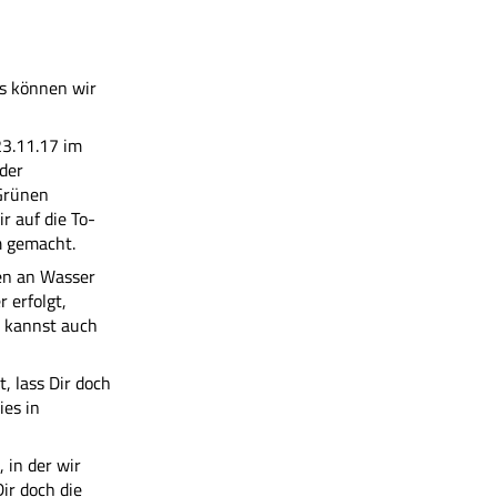
as können wir
23.11.17 im
der
Grünen
r auf die To-
 gemacht.
en an Wasser
 erfolgt,
s kannst auch
, lass Dir doch
es in
 in der wir
r doch die