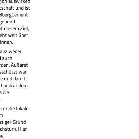
gion auswirken
schaft und ist
delbergCement
mgehend
t diesem Ziel,
eht weit über
Innen.
java weder
d auch
rden. Äußerst
geschützt war,
de und damit
e Landrat dem
 die
.
tet die lokale
em
nziger Grund
achstum. Hier
he