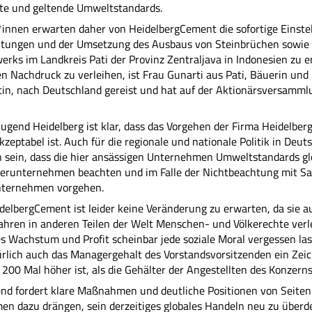
e und geltende Umweltstandards.
nnen erwarten daher von HeidelbergCement die sofortige Einstel
eitungen und der Umsetzung des Ausbaus von Steinbrüchen sowie 
rks im Landkreis Pati der Provinz Zentraljava in Indonesien zu 
n Nachdruck zu verleihen, ist Frau Gunarti aus Pati, Bäuerin und
tin, nach Deutschland gereist und hat auf der Aktionärsversamml
Jugend Heidelberg ist klar, dass das Vorgehen der Firma Heidelbe
zeptabel ist. Auch für die regionale und nationale Politik in Deuts
n sein, dass die hier ansässigen Unternehmen Umweltstandards g
hterunternehmen beachten und im Falle der Nichtbeachtung mit S
nternehmen vorgehen.
delbergCement ist leider keine Veränderung zu erwarten, da sie a
hren in anderen Teilen der Welt Menschen- und Völkerechte verl
es Wachstum und Profit scheinbar jede soziale Moral vergessen las
türlich auch das Managergehalt des Vorstandsvorsitzenden ein Zeic
200 Mal höher ist, als die Gehälter der Angestellten des Konzerns
nd fordert klare Maßnahmen und deutliche Positionen von Seiten d
n dazu drängen, sein derzeitiges globales Handeln neu zu überd