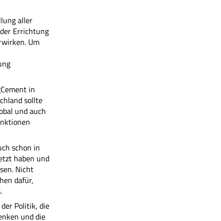
lung aller
der Errichtung
erwirken. Um
ung
rgCement in
chland sollte
lobal und auch
anktionen
uch schon in
etzt haben und
sen. Nicht
hen dafür,
.
er Politik, die
enken und die