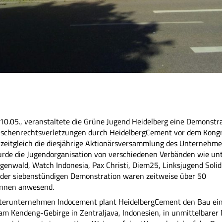
0.05., veranstaltete die Grüne Jugend Heidelberg eine Demonstr
schenrechtsverletzungen durch HeidelbergCement vor dem Kong
 zeitgleich die diesjährige Aktionärsversammlung des Unternehme
urde die Jugendorganisation von verschiedenen Verbänden wie un
enwald, Watch Indonesia, Pax Christi, Diem25, Linksjugend Solid
 der siebenstündigen Demonstration waren zeitweise über 50
Innen anwesend.
hterunternehmen Indocement plant HeidelbergCement den Bau ei
 Kendeng-Gebirge in Zentraljava, Indonesien, in unmittelbarer 