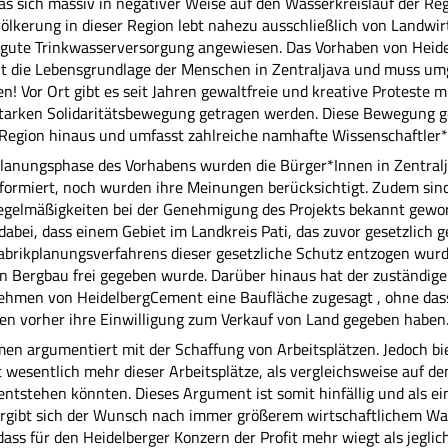
as sich massiv in negativer Weise auf den Wasserkreislauf der Re
ölkerung in dieser Region lebt nahezu ausschließlich von Landwirt
e gute Trinkwasserversorgung angewiesen. Das Vorhaben von Hei
it die Lebensgrundlage der Menschen in Zentraljava und muss u
n! Vor Ort gibt es seit Jahren gewaltfreie und kreative Proteste mi
starken Solidaritätsbewegung getragen werden. Diese Bewegung g
 Region hinaus und umfasst zahlreiche namhafte Wissenschaftler*
lanungsphase des Vorhabens wurden die Bürger*Innen in Zentral
formiert, noch wurden ihre Meinungen berücksichtigt. Zudem sin
regelmäßigkeiten bei der Genehmigung des Projekts bekannt gewo
 dabei, dass einem Gebiet im Landkreis Pati, das zuvor gesetzlich 
abrikplanungsverfahrens dieser gesetzliche Schutz entzogen wur
n Bergbau frei gegeben wurde. Darüber hinaus hat der zuständig
ehmen von HeidelbergCement eine Baufläche zugesagt , ohne dass
n vorher ihre Einwilligung zum Verkauf von Land gegeben haben
n argumentiert mit der Schaffung von Arbeitsplätzen. Jedoch bie
 wesentlich mehr dieser Arbeitsplätze, als vergleichsweise auf d
entstehen könnten. Dieses Argument ist somit hinfällig und als ei
 ergibt sich der Wunsch nach immer größerem wirtschaftlichem W
 dass für den Heidelberger Konzern der Profit mehr wiegt als jeglic