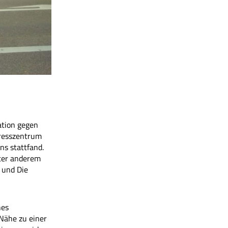
ation gegen
resszentrum
ns stattfand.
ter anderem
 und Die
nes
Nähe zu einer