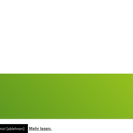
Mehr lesen.
nix! [ablehnen]