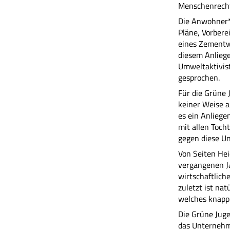
Menschenrecht
Die Anwohner*i
Pläne, Vorber
eines Zementwe
diesem Anliege
Umweltaktivis
gesprochen.
Für die Grüne 
keiner Weise ak
es ein Anliege
mit allen Toc
gegen diese U
Von Seiten Hei
vergangenen Ja
wirtschaftlich
zuletzt ist na
welches knapp 
Die Grüne Juge
das Unternehme